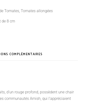
 de Tomates
,
Tomates allongées
t de 8 cm
IONS COMPLÉMENTAIRES
its, d’un rouge profond, possèdent une chair
r les communautés Amish, qui l’appréciaient