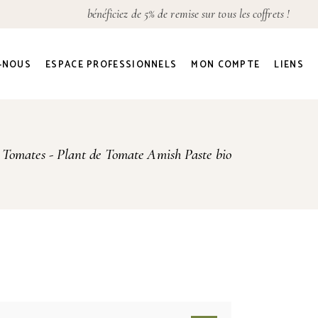
bénéficiez de 5% de remise sur tous les coffrets !
Détails du compte
Adresses
-NOUS
ESPACE PROFESSIONNELS
MON COMPTE
LIENS
Commandes
Mot de passe perdu
Détails du compte
e Tomates
Plant de Tomate Amish Paste bio
Adresses
Commandes
Mot de passe perdu