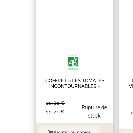
COFFRET « LES TOMATES
INCONTOURNABLES »
V
11,80
€
Rupture de
11,20
€
stock
Ajouter au panier