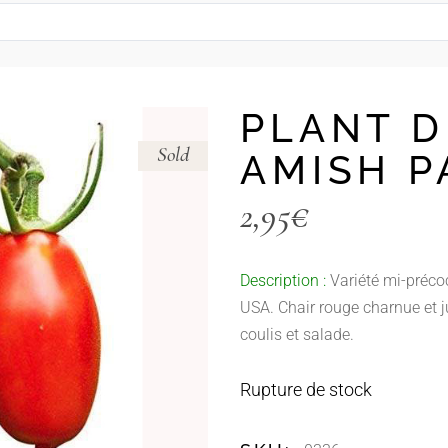
– Les Coffrets à planter –
Petits fruits / Fraisiers
– Adaptés à la culture en pot –
Poivrons – Piments
— Carte Cadeau —
Rhubarbe
PLANT D
Tomates
Sold
– Les Coffrets à planter –
AMISH P
– Adaptés à la culture en pot –
2,95
€
— Carte Cadeau —
Description :
Variété mi-préco
USA. Chair rouge charnue et j
coulis et salade.
Rupture de stock