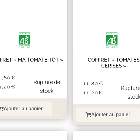
FRET « MA TOMATE TÔT »
COFFRET « TOMATES
CERISES »
1,80
€
Rupture de
11,80
€
1,20
€
Rupture
stock
11,20
€
stoc
Ajouter au panier
Ajouter au panier