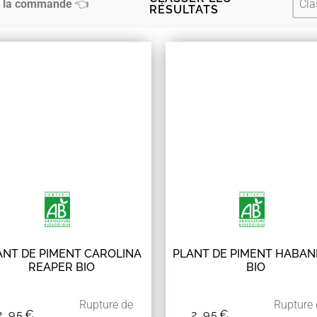
Tri
 de la commande
👈
RÉSULTATS
– Les Coffrets à planter –
Petits fruits / Fraisiers
– Adaptés à la culture en pot –
Poivrons – Piments
— Carte Cadeau —
Rhubarbe
Tomates
– Les Coffrets à planter –
– Adaptés à la culture en pot –
— Carte Cadeau —
ANT DE PIMENT CAROLINA
PLANT DE PIMENT HABA
REAPER BIO
BIO
Rupture de
Rupture
2,95
€
2,95
€