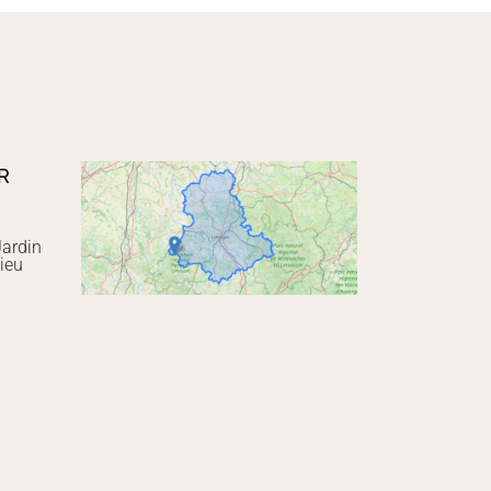
R
Jardin
ieu