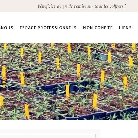
bénéficiez de 5% de remise sur tous les coffrets !
Détails du compte
Adresses
-NOUS
ESPACE PROFESSIONNELS
MON COMPTE
LIENS
Commandes
Mot de passe perdu
Détails du compte
Adresses
Commandes
Mot de passe perdu
onner
 le contenu