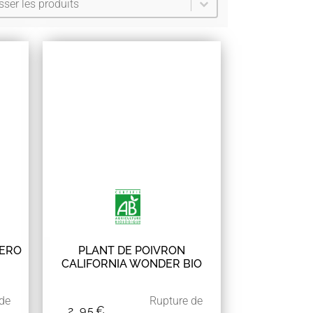
er le contenu
NERO
PLANT DE POIVRON
CALIFORNIA WONDER BIO
 de
Rupture de
2,95
€