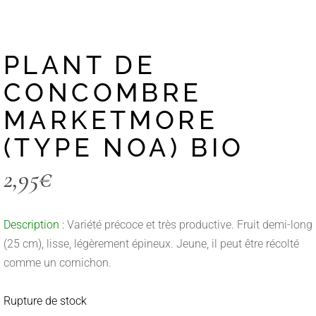
PLANT DE
CONCOMBRE
MARKETMORE
(TYPE NOA) BIO
2,95
€
Description :
Variété précoce et très productive. Fruit demi-long
(25 cm), lisse, légèrement épineux. Jeune, il peut être récolté
comme un cornichon.
Rupture de stock