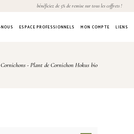
bénéficiez de 5% de remise sur tous les coffrets !
Détails du compte
Adresses
-NOUS
ESPACE PROFESSIONNELS
MON COMPTE
LIENS
Commandes
Mot de passe perdu
Détails du compte
 Cornichons
Plant de Cornichon Hokus bio
Adresses
Commandes
Mot de passe perdu