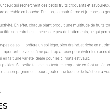
ur ceux qui recherchent des petits fruits croquants et savoureux
re agréable en bouche. De plus, sa chair ferme et juteuse, au goû
uctivité. En effet, chaque plant produit une multitude de fruits t
acilite son entretien. Il nécessite peu de traitements, ce qui per
pes de sol. Il préfère un sol léger, bien drainé, et riche en nutr
t important de veiller à ne pas trop arroser pour éviter les excès 
ui en fait une variété idéale pour les climats estivaux.
s pickles. Sa petite taille et sa texture croquante en font un lé
u en accompagnement, pour ajouter une touche de fraîcheur à vos
s
ES