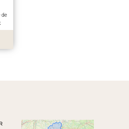
 de
k
R