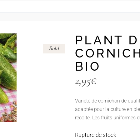
– Les Coffrets à planter –
Petits fruits / Fraisiers
– Adaptés à la culture en pot –
Poivrons – Piments
— Carte Cadeau —
Rhubarbe
PLANT D
Tomates
Sold
– Les Coffrets à planter –
CORNIC
– Adaptés à la culture en pot –
BIO
— Carte Cadeau —
2,95
€
Variété de cornichon de qualit
adaptée pour la culture en ple
récolte. Les fruits uniformes 
Rupture de stock