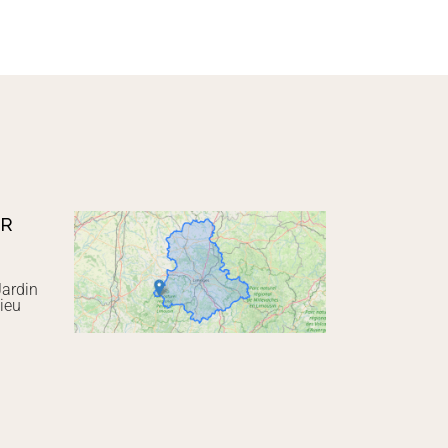
UR
Jardin
ieu