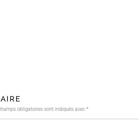
– Les Coffrets à planter –
Petits fruits / Fraisiers
– Adaptés à la culture en pot –
Poivrons – Piments
— Carte Cadeau —
Rhubarbe
Tomates
– Les Coffrets à planter –
– Adaptés à la culture en pot –
— Carte Cadeau —
AIRE
champs obligatoires sont indiqués avec
*