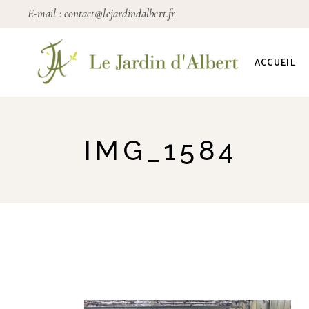
E-mail :
contact@lejardindalbert.fr
ACCUEIL
IMG_1584