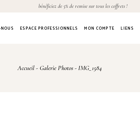
bénéficiez de 5% de remise sur tous les coffrets !
Détails du compte
Adresses
-NOUS
ESPACE PROFESSIONNELS
MON COMPTE
LIENS
Commandes
Mot de passe perdu
Détails du compte
Accueil
Galerie Photos
IMG_1584
Adresses
Commandes
Mot de passe perdu