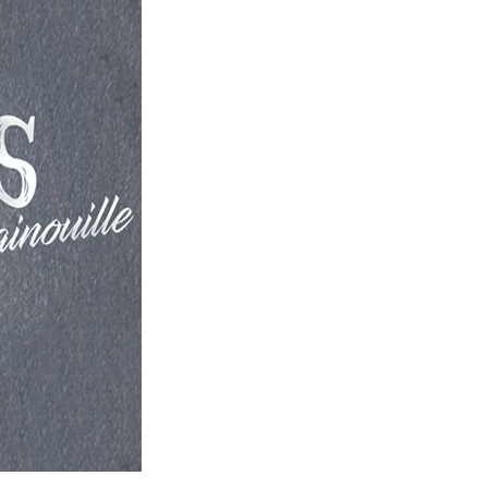
– Les Coffrets à planter –
Petits fruits / Fraisiers
– Adaptés à la culture en pot –
Poivrons – Piments
— Carte Cadeau —
Rhubarbe
Tomates
– Les Coffrets à planter –
– Adaptés à la culture en pot –
— Carte Cadeau —