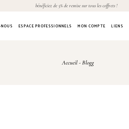
bénéficiez de 5% de remise sur tous les coffrets !
Détails du compte
Adresses
-NOUS
ESPACE PROFESSIONNELS
MON COMPTE
LIENS
Commandes
Mot de passe perdu
Détails du compte
Accueil
Blogg
Adresses
Commandes
Mot de passe perdu