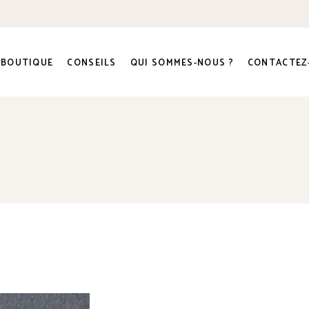
Nouveautés 2026
Guide et conseils
Où trouver nos plants ?
Aromatiques – Divers
Piments, l’échelle de Scoville
Histoire
BOUTIQUE
CONSEILS
QUI SOMMES-NOUS ?
CONTACTEZ
Artichaut
Conseils de culture
Entreprise- Notre philosophie
Aubergines
Conditionnement et livraison
Certification biologique ecocert
Concombres et Cornichons
Revue de presse
Nouveautés 2026
Guide et conseils
Où trouver nos plants ?
Courgettes
Galerie Photos
Aromatiques – Divers
Piments, l’échelle de Scoville
Histoire
Courges, Potimarrons et Patissons
Artichaut
Conseils de culture
Entreprise- Notre philosophie
Fleurs comestibles
Aubergines
Conditionnement et livraison
Certification biologique ecocert
Melons et Pastèques
Concombres et Cornichons
Revue de presse
Petits fruits / Fraisiers
Courgettes
Galerie Photos
Poivrons – Piments
Courges, Potimarrons et Patissons
Rhubarbe
Fleurs comestibles
Tomates
Melons et Pastèques