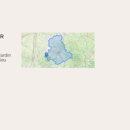
UR
Jardin
ieu