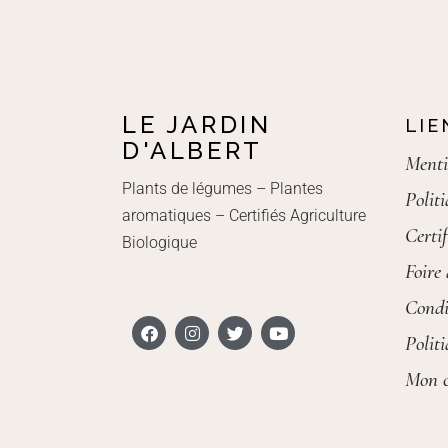
LE JARDIN
LIE
D'ALBERT
Menti
Plants de légumes – Plantes
Polit
aromatiques – Certifiés Agriculture
Certif
Biologique
Foire
Condi
Polit
Mon 