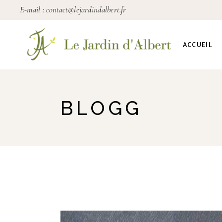
E-mail :
contact@lejardindalbert.fr
ACCUEIL
BLOGG