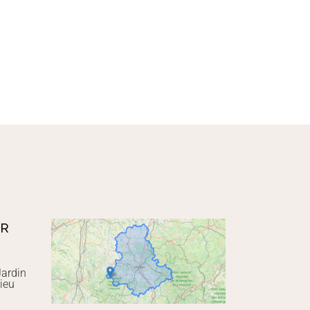
UR
Jardin
ieu