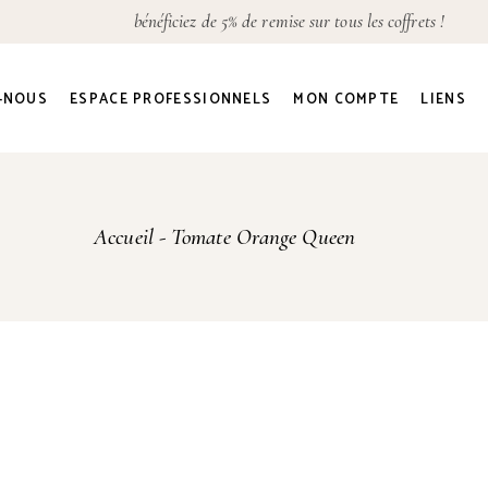
bénéficiez de 5% de remise sur tous les coffrets !
Détails du compte
Adresses
-NOUS
ESPACE PROFESSIONNELS
MON COMPTE
LIENS
Commandes
Mot de passe perdu
Détails du compte
Accueil
Tomate Orange Queen
Adresses
Commandes
Mot de passe perdu