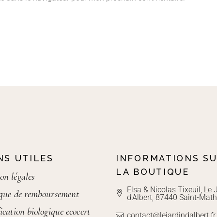
NS UTILES
INFORMATIONS S
LA BOUTIQUE
on légales
Elsa & Nicolas Tixeuil, Le 
ique de remboursement
d'Albert, 87440 Saint-Math
ication biologique ecocert
contact@lejardindalbert.fr