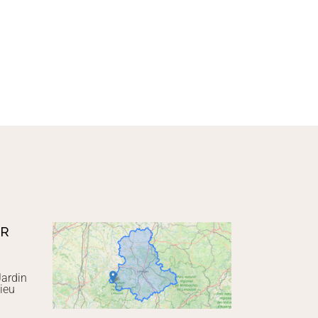
UR
Jardin
ieu