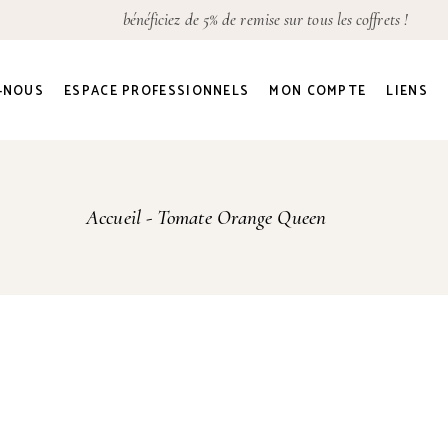
bénéficiez de 5% de remise sur tous les coffrets !
Détails du compte
Adresses
-NOUS
ESPACE PROFESSIONNELS
MON COMPTE
LIENS
Commandes
Mot de passe perdu
Détails du compte
Accueil
Tomate Orange Queen
Adresses
Commandes
Mot de passe perdu