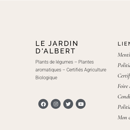
LE JARDIN
LIE
D'ALBERT
Menti
Plants de légumes – Plantes
Polit
aromatiques – Certifiés Agriculture
Certif
Biologique
Foire
Condi
Polit
Mon 