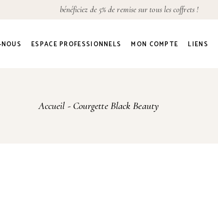
bénéficiez de 5% de remise sur tous les coffrets !
Détails du compte
Adresses
-NOUS
ESPACE PROFESSIONNELS
MON COMPTE
LIENS
Commandes
Mot de passe perdu
Détails du compte
Accueil
Courgette Black Beauty
Adresses
Commandes
Mot de passe perdu