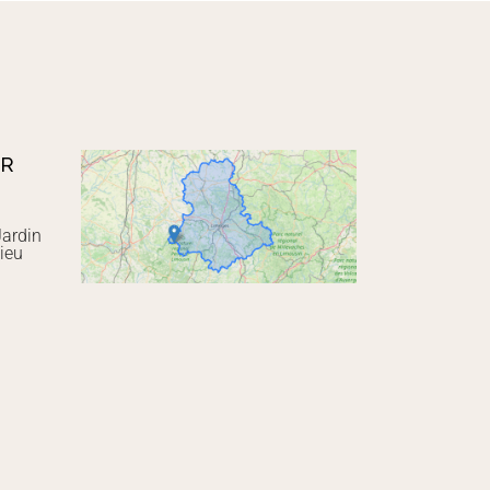
UR
Jardin
ieu