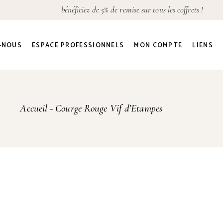
bénéficiez de 5% de remise sur tous les coffrets !
Détails du compte
Adresses
-NOUS
ESPACE PROFESSIONNELS
MON COMPTE
LIENS
Commandes
Mot de passe perdu
Détails du compte
Accueil
Courge Rouge Vif d’Etampes
Adresses
Commandes
Mot de passe perdu