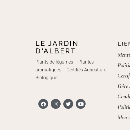
LE JARDIN
LIE
D'ALBERT
Menti
Plants de légumes – Plantes
Polit
aromatiques – Certifiés Agriculture
Certif
Biologique
Foire
Condi
Polit
Mon 