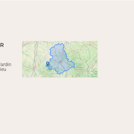
UR
Jardin
ieu