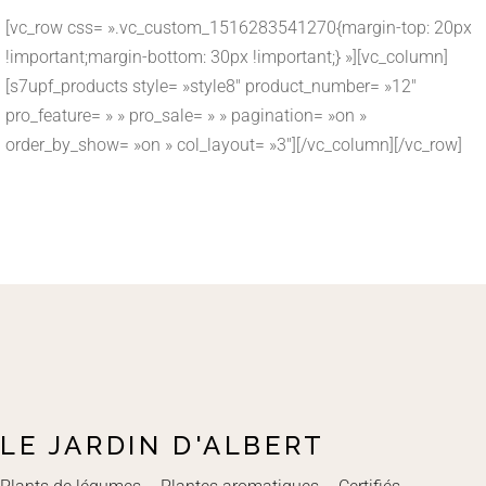
[vc_row css= ».vc_custom_1516283541270{margin-top: 20px
!important;margin-bottom: 30px !important;} »][vc_column]
[s7upf_products style= »style8″ product_number= »12″
pro_feature= » » pro_sale= » » pagination= »on »
order_by_show= »on » col_layout= »3″][/vc_column][/vc_row]
LE JARDIN D'ALBERT