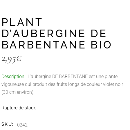
PLANT
D’AUBERGINE DE
BARBENTANE BIO
2,95
€
Description :
L’aubergine DE BARBENTANE est une plante
vigoureuse qui produit des fruits longs de couleur violet noir
(30 cm environ).
Rupture de stock
SKU:
0242