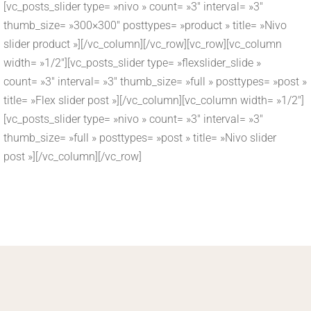
[vc_posts_slider type= »nivo » count= »3″ interval= »3″
thumb_size= »300×300″ posttypes= »product » title= »Nivo
slider product »][/vc_column][/vc_row][vc_row][vc_column
width= »1/2″][vc_posts_slider type= »flexslider_slide »
count= »3″ interval= »3″ thumb_size= »full » posttypes= »post »
title= »Flex slider post »][/vc_column][vc_column width= »1/2″]
[vc_posts_slider type= »nivo » count= »3″ interval= »3″
thumb_size= »full » posttypes= »post » title= »Nivo slider
post »][/vc_column][/vc_row]