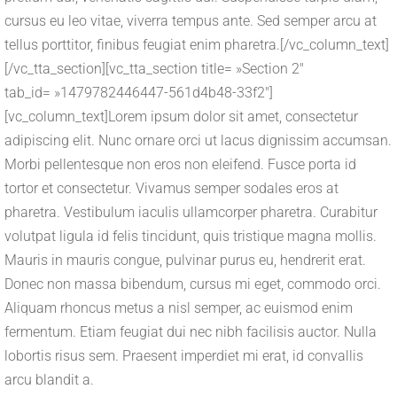
cursus eu leo vitae, viverra tempus ante. Sed semper arcu at
tellus porttitor, finibus feugiat enim pharetra.[/vc_column_text]
[/vc_tta_section][vc_tta_section title= »Section 2″
tab_id= »1479782446447-561d4b48-33f2″]
[vc_column_text]Lorem ipsum dolor sit amet, consectetur
adipiscing elit. Nunc ornare orci ut lacus dignissim accumsan.
Morbi pellentesque non eros non eleifend. Fusce porta id
tortor et consectetur. Vivamus semper sodales eros at
pharetra. Vestibulum iaculis ullamcorper pharetra. Curabitur
volutpat ligula id felis tincidunt, quis tristique magna mollis.
Mauris in mauris congue, pulvinar purus eu, hendrerit erat.
Donec non massa bibendum, cursus mi eget, commodo orci.
Aliquam rhoncus metus a nisl semper, ac euismod enim
fermentum. Etiam feugiat dui nec nibh facilisis auctor. Nulla
lobortis risus sem. Praesent imperdiet mi erat, id convallis
arcu blandit a.