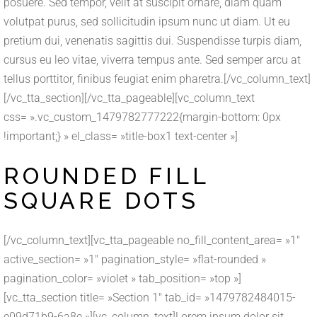
posuere. Sed tempor, velit at suscipit ornare, diam quam
volutpat purus, sed sollicitudin ipsum nunc ut diam. Ut eu
pretium dui, venenatis sagittis dui. Suspendisse turpis diam,
cursus eu leo vitae, viverra tempus ante. Sed semper arcu at
tellus porttitor, finibus feugiat enim pharetra.[/vc_column_text]
[/vc_tta_section][/vc_tta_pageable][vc_column_text
css= ».vc_custom_1479782777222{margin-bottom: 0px
!important;} » el_class= »title-box1 text-center »]
ROUNDED FILL
SQUARE DOTS
[/vc_column_text][vc_tta_pageable no_fill_content_area= »1″
active_section= »1″ pagination_style= »flat-rounded »
pagination_color= »violet » tab_position= »top »]
[vc_tta_section title= »Section 1″ tab_id= »1479782484015-
e09d71b9-6a8e »][vc_column_text]Lorem ipsum dolor sit