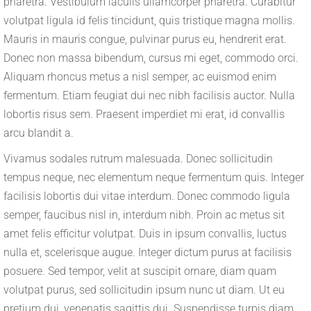
pharetra. Vestibulum iaculis ullamcorper pharetra. Curabitur
volutpat ligula id felis tincidunt, quis tristique magna mollis.
Mauris in mauris congue, pulvinar purus eu, hendrerit erat.
Donec non massa bibendum, cursus mi eget, commodo orci.
Aliquam rhoncus metus a nisl semper, ac euismod enim
fermentum. Etiam feugiat dui nec nibh facilisis auctor. Nulla
lobortis risus sem. Praesent imperdiet mi erat, id convallis
arcu blandit a.
Vivamus sodales rutrum malesuada. Donec sollicitudin
tempus neque, nec elementum neque fermentum quis. Integer
facilisis lobortis dui vitae interdum. Donec commodo ligula
semper, faucibus nisl in, interdum nibh. Proin ac metus sit
amet felis efficitur volutpat. Duis in ipsum convallis, luctus
nulla et, scelerisque augue. Integer dictum purus at facilisis
posuere. Sed tempor, velit at suscipit ornare, diam quam
volutpat purus, sed sollicitudin ipsum nunc ut diam. Ut eu
pretium dui, venenatis sagittis dui. Suspendisse turpis diam,