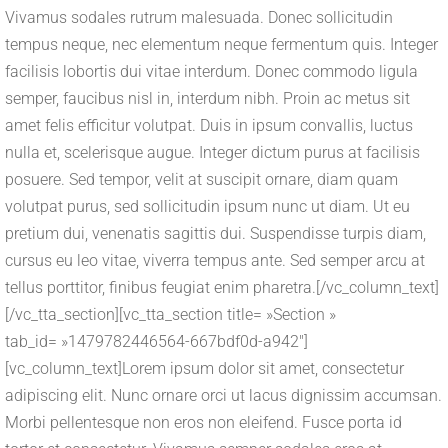
Vivamus sodales rutrum malesuada. Donec sollicitudin
tempus neque, nec elementum neque fermentum quis. Integer
facilisis lobortis dui vitae interdum. Donec commodo ligula
semper, faucibus nisl in, interdum nibh. Proin ac metus sit
amet felis efficitur volutpat. Duis in ipsum convallis, luctus
nulla et, scelerisque augue. Integer dictum purus at facilisis
posuere. Sed tempor, velit at suscipit ornare, diam quam
volutpat purus, sed sollicitudin ipsum nunc ut diam. Ut eu
pretium dui, venenatis sagittis dui. Suspendisse turpis diam,
cursus eu leo vitae, viverra tempus ante. Sed semper arcu at
tellus porttitor, finibus feugiat enim pharetra.[/vc_column_text]
[/vc_tta_section][vc_tta_section title= »Section »
tab_id= »1479782446564-667bdf0d-a942″]
[vc_column_text]Lorem ipsum dolor sit amet, consectetur
adipiscing elit. Nunc ornare orci ut lacus dignissim accumsan.
Morbi pellentesque non eros non eleifend. Fusce porta id