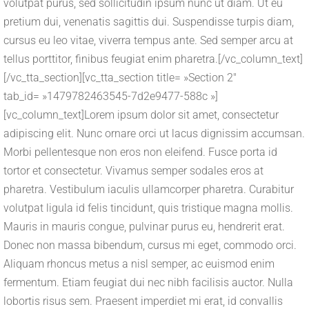
volutpat purus, sed sollicitudin ipsum nunc ut diam. Ut eu
pretium dui, venenatis sagittis dui. Suspendisse turpis diam,
cursus eu leo vitae, viverra tempus ante. Sed semper arcu at
tellus porttitor, finibus feugiat enim pharetra.[/vc_column_text]
[/vc_tta_section][vc_tta_section title= »Section 2″
tab_id= »1479782463545-7d2e9477-588c »]
[vc_column_text]Lorem ipsum dolor sit amet, consectetur
adipiscing elit. Nunc ornare orci ut lacus dignissim accumsan.
Morbi pellentesque non eros non eleifend. Fusce porta id
tortor et consectetur. Vivamus semper sodales eros at
pharetra. Vestibulum iaculis ullamcorper pharetra. Curabitur
volutpat ligula id felis tincidunt, quis tristique magna mollis.
Mauris in mauris congue, pulvinar purus eu, hendrerit erat.
Donec non massa bibendum, cursus mi eget, commodo orci.
Aliquam rhoncus metus a nisl semper, ac euismod enim
fermentum. Etiam feugiat dui nec nibh facilisis auctor. Nulla
lobortis risus sem. Praesent imperdiet mi erat, id convallis