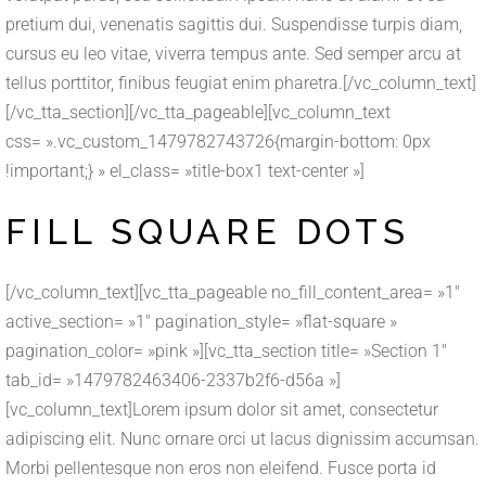
pretium dui, venenatis sagittis dui. Suspendisse turpis diam,
cursus eu leo vitae, viverra tempus ante. Sed semper arcu at
tellus porttitor, finibus feugiat enim pharetra.[/vc_column_text]
[/vc_tta_section][/vc_tta_pageable][vc_column_text
css= ».vc_custom_1479782743726{margin-bottom: 0px
!important;} » el_class= »title-box1 text-center »]
FILL SQUARE DOTS
[/vc_column_text][vc_tta_pageable no_fill_content_area= »1″
active_section= »1″ pagination_style= »flat-square »
pagination_color= »pink »][vc_tta_section title= »Section 1″
tab_id= »1479782463406-2337b2f6-d56a »]
[vc_column_text]Lorem ipsum dolor sit amet, consectetur
adipiscing elit. Nunc ornare orci ut lacus dignissim accumsan.
Morbi pellentesque non eros non eleifend. Fusce porta id