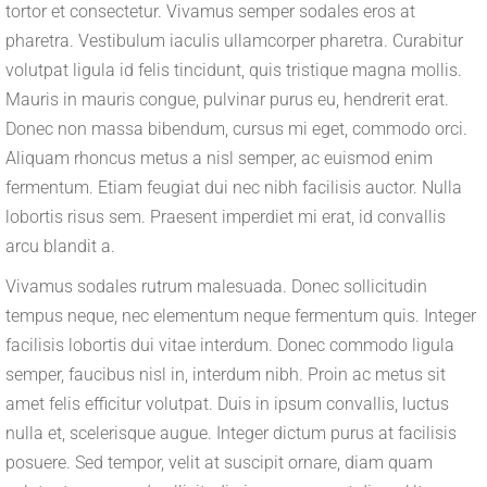
tortor et consectetur. Vivamus semper sodales eros at
pharetra. Vestibulum iaculis ullamcorper pharetra. Curabitur
volutpat ligula id felis tincidunt, quis tristique magna mollis.
Mauris in mauris congue, pulvinar purus eu, hendrerit erat.
Donec non massa bibendum, cursus mi eget, commodo orci.
Aliquam rhoncus metus a nisl semper, ac euismod enim
fermentum. Etiam feugiat dui nec nibh facilisis auctor. Nulla
lobortis risus sem. Praesent imperdiet mi erat, id convallis
arcu blandit a.
Vivamus sodales rutrum malesuada. Donec sollicitudin
tempus neque, nec elementum neque fermentum quis. Integer
facilisis lobortis dui vitae interdum. Donec commodo ligula
semper, faucibus nisl in, interdum nibh. Proin ac metus sit
amet felis efficitur volutpat. Duis in ipsum convallis, luctus
nulla et, scelerisque augue. Integer dictum purus at facilisis
posuere. Sed tempor, velit at suscipit ornare, diam quam