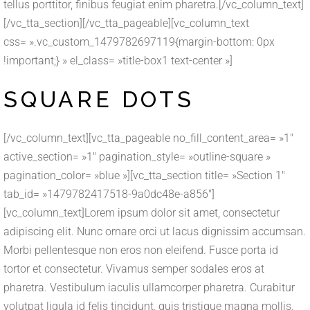
tellus porttitor, finibus feugiat enim pharetra.[/vc_column_text]
[/vc_tta_section][/vc_tta_pageable][vc_column_text
css= ».vc_custom_1479782697119{margin-bottom: 0px
!important;} » el_class= »title-box1 text-center »]
SQUARE DOTS
[/vc_column_text][vc_tta_pageable no_fill_content_area= »1″
active_section= »1″ pagination_style= »outline-square »
pagination_color= »blue »][vc_tta_section title= »Section 1″
tab_id= »1479782417518-9a0dc48e-a856″]
[vc_column_text]Lorem ipsum dolor sit amet, consectetur
adipiscing elit. Nunc ornare orci ut lacus dignissim accumsan.
Morbi pellentesque non eros non eleifend. Fusce porta id
tortor et consectetur. Vivamus semper sodales eros at
pharetra. Vestibulum iaculis ullamcorper pharetra. Curabitur
volutpat ligula id felis tincidunt, quis tristique magna mollis.