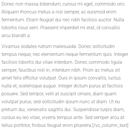
Donec non massa bibendum, cursus mi eget, commodo orci.
Aliquam rhoncus metus a nisl semper, ac euismod enim
fermentum. Etiam feugiat dui nec nibh facilisis auctor. Nulla
lobortis risus sem. Praesent imperdiet mi erat, id convallis
arcu blandit a.
Vivamus sodales rutrum malesuada. Donec sollicitudin
tempus neque, nec elementum neque fermentum quis. Integer
facilisis lobortis dui vitae interdum. Donec commodo ligula
semper, faucibus nisl in, interdum nibh. Proin ac metus sit
amet felis efficitur volutpat. Duis in ipsum convallis, luctus
nulla et, scelerisque augue. Integer dictum purus at facilisis
posuere. Sed tempor, velit at suscipit ornare, diam quam
volutpat purus, sed sollicitudin ipsum nunc ut diam. Ut eu
pretium dui, venenatis sagittis dui. Suspendisse turpis diam,
cursus eu leo vitae, viverra tempus ante. Sed semper arcu at
tellus porttitor, finibus feugiat enim pharetra.[/vc_column_text]