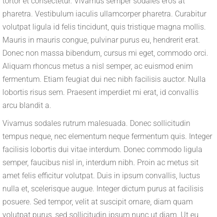
tortor et consectetur. Vivamus semper sodales eros at
pharetra. Vestibulum iaculis ullamcorper pharetra. Curabitur
volutpat ligula id felis tincidunt, quis tristique magna mollis.
Mauris in mauris congue, pulvinar purus eu, hendrerit erat.
Donec non massa bibendum, cursus mi eget, commodo orci.
Aliquam rhoncus metus a nisl semper, ac euismod enim
fermentum. Etiam feugiat dui nec nibh facilisis auctor. Nulla
lobortis risus sem. Praesent imperdiet mi erat, id convallis
arcu blandit a.
Vivamus sodales rutrum malesuada. Donec sollicitudin
tempus neque, nec elementum neque fermentum quis. Integer
facilisis lobortis dui vitae interdum. Donec commodo ligula
semper, faucibus nisl in, interdum nibh. Proin ac metus sit
amet felis efficitur volutpat. Duis in ipsum convallis, luctus
nulla et, scelerisque augue. Integer dictum purus at facilisis
posuere. Sed tempor, velit at suscipit ornare, diam quam
volutpat purus, sed sollicitudin ipsum nunc ut diam. Ut eu