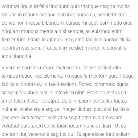
volutpat ligula id felis tincidunt, quis tristique magna mollis.
Mauris in mauris congue, pulvinar purus eu, hendrerit erat.
Donec non massa bibendum, cursus mi eget, commodo orci.
Aliquam rhoncus metus a nisl semper, ac euismod enim
fermentum. Etiam feugiat dui nec nibh facilisis auctor. Nulla
lobortis risus sem. Praesent imperdiet mi erat, id convallis
arcu blandit a.
Vivamus sodales rutrum malesuada. Donec sollicitudin
tempus neque, nec elementum neque fermentum quis. Integer
facilisis lobortis dui vitae interdum. Donec commodo ligula
semper, faucibus nisl in, interdum nibh. Proin ac metus sit
amet felis efficitur volutpat. Duis in ipsum convallis, luctus
nulla et, scelerisque augue. Integer dictum purus at facilisis
posuere. Sed tempor, velit at suscipit ornare, diam quam
volutpat purus, sed sollicitudin ipsum nunc ut diam. Ut eu
pretium dui, venenatis sagittis dui. Suspendisse turpis diam,