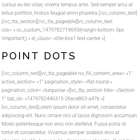
cursus eu leo vitae, viverra tempus ante. Sed semper arcu at
tellus porttitor, finibus feugiat enim pharetra.[/vc_column_text]
[/vc_tta_section][/vc_tta_pageable][vc_column_text
css= ».vc_custom_1479782719693{margin-bottom: 0px
!important;} » el_class= »title-box1 text-center »]
POINT DOTS
[/vc_column_text][vc_tta_pageable no_fill_content_area= »1″
active_section= »1″ pagination_style= »flat-round »
pagination_color= »turquoise »][vc_tta_section title= »Section
1″ tab_id= »1479782446315-26ecd863-a47b »]
[vc_column_text]Lorem ipsum dolor sit amet, consectetur
adipiscing elit. Nunc ornare orci ut lacus dignissim accumsan.
Morbi pellentesque non eros non eleifend. Fusce porta id
tortor et consectetur. Vivamus semper sodales eros at