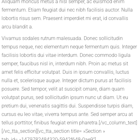
Aliquam rhoncus metus a nisl semper, ac euismod enim
fermentum. Etiam feugiat dui nec nibh facilisis auctor. Nulla
lobortis risus sem. Praesent imperdiet mi erat, id convallis
arcu blandit a.
Vivamus sodales rutrum malesuada. Donec sollicitudin
tempus neque, nec elementum neque fermentum quis. Integer
facilisis lobortis dui vitae interdum. Donec commodo ligula
semper, faucibus nisl in, interdum nibh. Proin ac metus sit
amet felis efficitur volutpat. Duis in ipsum convallis, luctus
nulla et, scelerisque augue. Integer dictum purus at facilisis
posuere. Sed tempor, velit at suscipit ornare, diam quam
volutpat purus, sed sollicitudin ipsum nunc ut diam. Ut eu
pretium dui, venenatis sagittis dui. Suspendisse turpis diam,
cursus eu leo vitae, viverra tempus ante. Sed semper arcu at
tellus porttitor, finibus feugiat enim pharetra.[/vc_column_text]
[/vc_tta_section][vc_tta_section title= »Section »
tab_id= »1479782484320-5942f648-0ae9″]