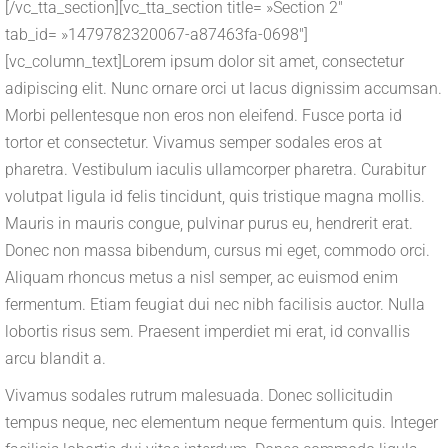
[/vc_tta_section][vc_tta_section title= »Section 2″
tab_id= »1479782320067-a87463fa-0698″]
[vc_column_text]Lorem ipsum dolor sit amet, consectetur
adipiscing elit. Nunc ornare orci ut lacus dignissim accumsan.
Morbi pellentesque non eros non eleifend. Fusce porta id
tortor et consectetur. Vivamus semper sodales eros at
pharetra. Vestibulum iaculis ullamcorper pharetra. Curabitur
volutpat ligula id felis tincidunt, quis tristique magna mollis.
Mauris in mauris congue, pulvinar purus eu, hendrerit erat.
Donec non massa bibendum, cursus mi eget, commodo orci.
Aliquam rhoncus metus a nisl semper, ac euismod enim
fermentum. Etiam feugiat dui nec nibh facilisis auctor. Nulla
lobortis risus sem. Praesent imperdiet mi erat, id convallis
arcu blandit a.
Vivamus sodales rutrum malesuada. Donec sollicitudin
tempus neque, nec elementum neque fermentum quis. Integer