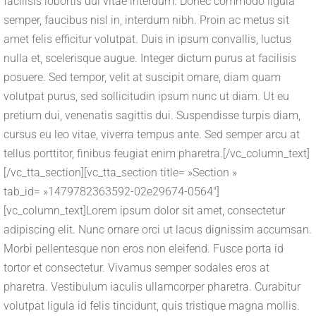
facilisis lobortis dui vitae interdum. Donec commodo ligula
semper, faucibus nisl in, interdum nibh. Proin ac metus sit
amet felis efficitur volutpat. Duis in ipsum convallis, luctus
nulla et, scelerisque augue. Integer dictum purus at facilisis
posuere. Sed tempor, velit at suscipit ornare, diam quam
volutpat purus, sed sollicitudin ipsum nunc ut diam. Ut eu
pretium dui, venenatis sagittis dui. Suspendisse turpis diam,
cursus eu leo vitae, viverra tempus ante. Sed semper arcu at
tellus porttitor, finibus feugiat enim pharetra.[/vc_column_text]
[/vc_tta_section][vc_tta_section title= »Section »
tab_id= »1479782363592-02e29674-0564″]
[vc_column_text]Lorem ipsum dolor sit amet, consectetur
adipiscing elit. Nunc ornare orci ut lacus dignissim accumsan.
Morbi pellentesque non eros non eleifend. Fusce porta id
tortor et consectetur. Vivamus semper sodales eros at
pharetra. Vestibulum iaculis ullamcorper pharetra. Curabitur
volutpat ligula id felis tincidunt, quis tristique magna mollis.