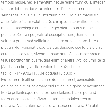
tempus neque, nec elementum neque fermentum quis. Integer
facilisis lobortis dui vitae interdum. Donec commodo ligula
semper, faucibus nisl in, interdum nibh. Proin ac metus sit
amet felis efficitur volutpat. Duis in ipsum convallis, luctus
nulla et, scelerisque augue. Integer dictum purus at facilisis
posuere. Sed tempor, velit at suscipit ornare, diam quam
volutpat purus, sed sollicitudin ipsum nunc ut diam. Ut eu
pretium dui, venenatis sagittis dui. Suspendisse turpis diam,
cursus eu leo vitae, viverra tempus ante. Sed semper arcu at
tellus porttitor, finibus feugiat enim pharetra.[/vc_column_text]
[/vc_tta_section][vc_tta_section title= »Section »
tab_id= »1479782417734-dbd3aa40-c80b »]
[vc_column_text]Lorem ipsum dolor sit amet, consectetur
adipiscing elit. Nunc ornare orci ut lacus dignissim accumsan.
Morbi pellentesque non eros non eleifend. Fusce porta id
tortor et consectetur. Vivamus semper sodales eros at
pharetra. Vestibulum iaculis ullamcorper pharetra. Curabitur