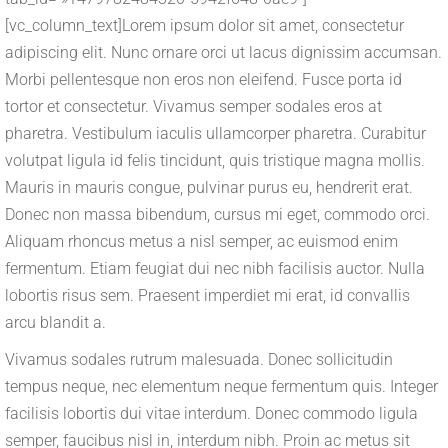
[vc_column_text]Lorem ipsum dolor sit amet, consectetur
adipiscing elit. Nunc ornare orci ut lacus dignissim accumsan.
Morbi pellentesque non eros non eleifend. Fusce porta id
tortor et consectetur. Vivamus semper sodales eros at
pharetra. Vestibulum iaculis ullamcorper pharetra. Curabitur
volutpat ligula id felis tincidunt, quis tristique magna mollis.
Mauris in mauris congue, pulvinar purus eu, hendrerit erat.
Donec non massa bibendum, cursus mi eget, commodo orci.
Aliquam rhoncus metus a nisl semper, ac euismod enim
fermentum. Etiam feugiat dui nec nibh facilisis auctor. Nulla
lobortis risus sem. Praesent imperdiet mi erat, id convallis
arcu blandit a.
Vivamus sodales rutrum malesuada. Donec sollicitudin
tempus neque, nec elementum neque fermentum quis. Integer
facilisis lobortis dui vitae interdum. Donec commodo ligula
semper, faucibus nisl in, interdum nibh. Proin ac metus sit