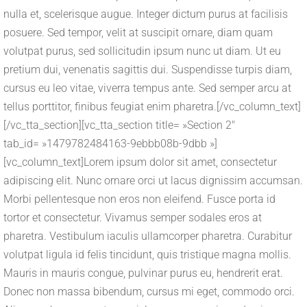
nulla et, scelerisque augue. Integer dictum purus at facilisis
posuere. Sed tempor, velit at suscipit ornare, diam quam
volutpat purus, sed sollicitudin ipsum nunc ut diam. Ut eu
pretium dui, venenatis sagittis dui. Suspendisse turpis diam,
cursus eu leo vitae, viverra tempus ante. Sed semper arcu at
tellus porttitor, finibus feugiat enim pharetra.[/vc_column_text]
[/vc_tta_section][vc_tta_section title= »Section 2″
tab_id= »1479782484163-9ebbb08b-9dbb »]
[vc_column_text]Lorem ipsum dolor sit amet, consectetur
adipiscing elit. Nunc ornare orci ut lacus dignissim accumsan.
Morbi pellentesque non eros non eleifend. Fusce porta id
tortor et consectetur. Vivamus semper sodales eros at
pharetra. Vestibulum iaculis ullamcorper pharetra. Curabitur
volutpat ligula id felis tincidunt, quis tristique magna mollis.
Mauris in mauris congue, pulvinar purus eu, hendrerit erat.
Donec non massa bibendum, cursus mi eget, commodo orci.