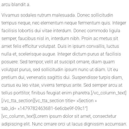
arcu blandit a.
Vivamus sodales rutrum malesuada. Donec sollicitudin
tempus neque, nec elementum neque fermentum quis. Integer
facilisis lobortis dui vitae interdum. Donec commodo ligula
semper, faucibus nisl in, interdum nibh. Proin ac metus sit
amet felis efficitur volutpat. Duis in ipsum convallis, luctus
nulla et, scelerisque augue. Integer dictum purus at facilisis
posuere. Sed tempor, velit at suscipit ornare, diam quam
volutpat purus, sed sollicitudin ipsum nunc ut diam. Ut eu
pretium dui, venenatis sagittis dui. Suspendisse turpis diam,
cursus eu leo vitae, viverra tempus ante. Sed semper arcu at
tellus porttitor, finibus feugiat enim pharetra.[/vc_column_text]
[/vc_tta_section][vc_tta_section title= »Section »
tab_id= »1479782463681-6e6cbe9f-09c1″]
[vc_column_text]Lorem ipsum dolor sit amet, consectetur
adipiscing elit. Nunc ornare orci ut lacus dignissim accumsan.