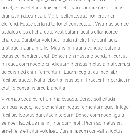
amet, consectetur adipiscing elit. Nunc ornare orci ut lacus
dignissim accumsan. Morbi pellentesque non eros non
eleifend. Fusce porta id tortor et consectetur. Vivamus semper
sodales eros at pharetra. Vestibulum iaculis ullamcorper
pharetra. Curabitur volutpat ligula id felis tincidunt, quis
tristique magna mollis. Mauris in mauris congue, pulvinar
purus eu, hendrerit erat. Donec non massa bibendum, cursus
mi eget, commodo orci. Aliquam rhoncus metus a nisl semper,
ac euismod enim fermentum. Etiam feugiat dui nec nibh
facilisis auctor. Nulla lobortis risus sem. Praesent imperdiet mi
erat, id convallis arcu blandit a.
Vivamus sodales rutrum malesuada. Donec sollicitudin
tempus neque, nec elementum neque fermentum quis. Integer
facilisis lobortis dui vitae interdum. Donec commodo ligula
semper, faucibus nisl in, interdum nibh. Proin ac metus sit
amet felis efficitur volutpat. Duis in ipsum convallis, luctus