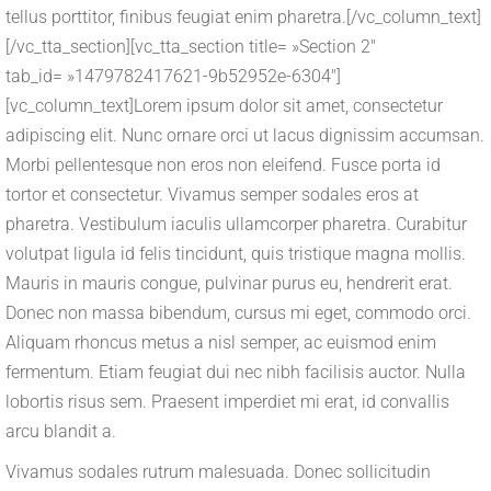
tellus porttitor, finibus feugiat enim pharetra.[/vc_column_text]
[/vc_tta_section][vc_tta_section title= »Section 2″
tab_id= »1479782417621-9b52952e-6304″]
[vc_column_text]Lorem ipsum dolor sit amet, consectetur
adipiscing elit. Nunc ornare orci ut lacus dignissim accumsan.
Morbi pellentesque non eros non eleifend. Fusce porta id
tortor et consectetur. Vivamus semper sodales eros at
pharetra. Vestibulum iaculis ullamcorper pharetra. Curabitur
volutpat ligula id felis tincidunt, quis tristique magna mollis.
Mauris in mauris congue, pulvinar purus eu, hendrerit erat.
Donec non massa bibendum, cursus mi eget, commodo orci.
Aliquam rhoncus metus a nisl semper, ac euismod enim
fermentum. Etiam feugiat dui nec nibh facilisis auctor. Nulla
lobortis risus sem. Praesent imperdiet mi erat, id convallis
arcu blandit a.
Vivamus sodales rutrum malesuada. Donec sollicitudin