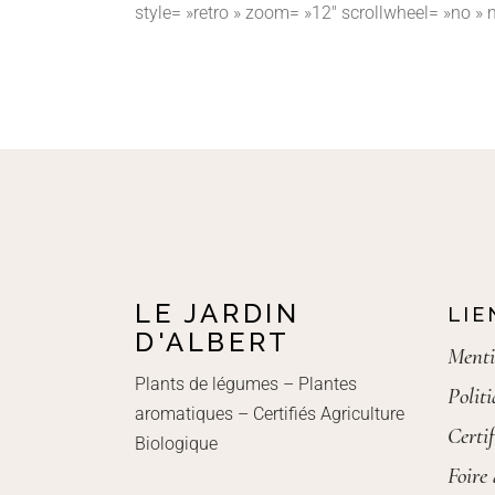
style= »retro » zoom= »12″ scrollwheel= »no »
LE JARDIN
LIE
D'ALBERT
Menti
Plants de légumes – Plantes
Polit
aromatiques – Certifiés Agriculture
Certif
Biologique
Foire