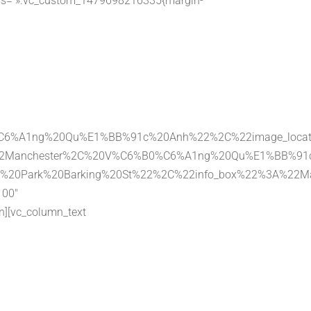
 css= ».vc_custom_1479698216335{margin-
0%C6%A1ng%20Qu%E1%BB%91c%20Anh%22%2C%22image_loca
%3A%22Manchester%2C%20V%C6%B0%C6%A1ng%20Qu%E1%BB%9
%20Car%20Park%20Barking%20St%22%2C%22info_box%22%
100″
n][vc_column_text