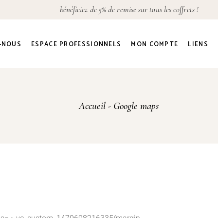
bénéficiez de 5% de remise sur tous les coffrets !
Détails du compte
Adresses
-NOUS
ESPACE PROFESSIONNELS
MON COMPTE
LIENS
Commandes
Mot de passe perdu
Détails du compte
Accueil
Google maps
Adresses
Commandes
Mot de passe perdu