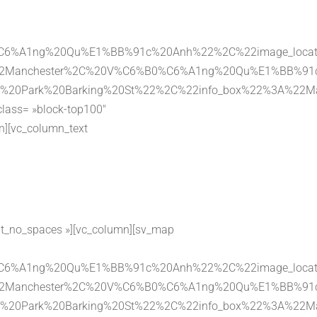
0%C6%A1ng%20Qu%E1%BB%91c%20Anh%22%2C%22image_loca
%3A%22Manchester%2C%20V%C6%B0%C6%A1ng%20Qu%E1%BB%9
%20Car%20Park%20Barking%20St%22%2C%22info_box%22%
class= »block-top100″
n][vc_column_text
tent_no_spaces »][vc_column][sv_map
0%C6%A1ng%20Qu%E1%BB%91c%20Anh%22%2C%22image_loca
%3A%22Manchester%2C%20V%C6%B0%C6%A1ng%20Qu%E1%BB%9
%20Car%20Park%20Barking%20St%22%2C%22info_box%22%