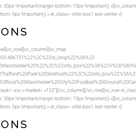
30px !important;margin-bottom: 10px !important;} »][vc_colum
 0px !important;} » el_class= »title-box1 text-center »]
IONS
row][vc_row][vc_column][sv_map
053.486731%22%2C%22st_long%22%3A%22-
%22Manchester%20%22%2C%22info_box%22%3A%22V%C6%B
22Trafford%20Park%20Stretford%22%2C%22info_box%22
22Official%20Manchester%20City%20Football%20Ground
mask= »no » market= »122″][/vc_column][/vc_row][vc_row el_cla
30px !important;margin-bottom: 10px !important;} »][vc_colum
 0px !important;} » el_class= »title-box1 text-center »]
IONS