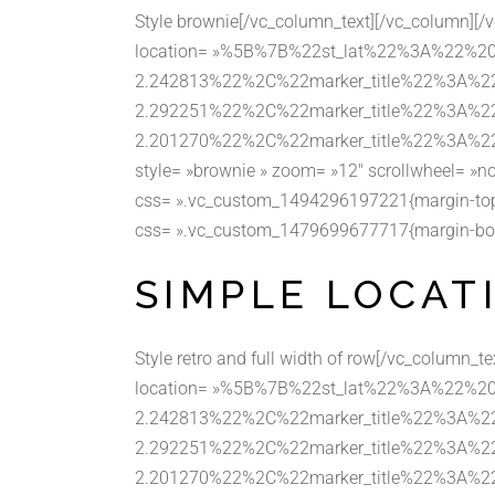
Style brownie[/vc_column_text][/vc_column][/
location= »%5B%7B%22st_lat%22%3A%22%2
2.242813%22%2C%22marker_title%22%3A
2.292251%22%2C%22marker_title%22%3A%
2.201270%22%2C%22marker_title%22%3A%
style= »brownie » zoom= »12″ scrollwheel= »n
css= ».vc_custom_1494296197221{margin-top: 
css= ».vc_custom_1479699677717{margin-bottom:
SIMPLE LOCAT
Style retro and full width of row[/vc_column_
location= »%5B%7B%22st_lat%22%3A%22%2
2.242813%22%2C%22marker_title%22%3A
2.292251%22%2C%22marker_title%22%3A%
2.201270%22%2C%22marker_title%22%3A%