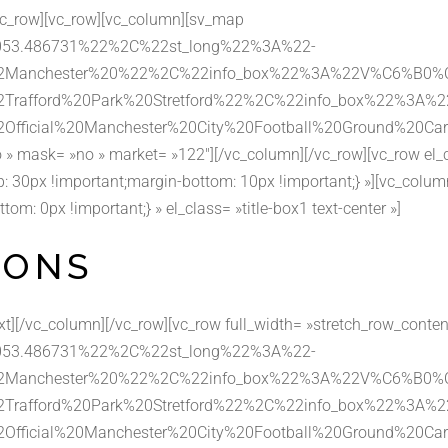
vc_row][vc_row][vc_column][sv_map
053.486731%22%2C%22st_long%22%3A%22-
%22Manchester%20%22%2C%22info_box%22%3A%22V%C6%B
22Trafford%20Park%20Stretford%22%2C%22info_box%22
22Official%20Manchester%20City%20Football%20Ground
o » mask= »no » market= »122″][/vc_column][/vc_row][vc_row el_
30px !important;margin-bottom: 10px !important;} »][vc_colum
 0px !important;} » el_class= »title-box1 text-center »]
IONS
text][/vc_column][/vc_row][vc_row full_width= »stretch_row_con
053.486731%22%2C%22st_long%22%3A%22-
%22Manchester%20%22%2C%22info_box%22%3A%22V%C6%B
22Trafford%20Park%20Stretford%22%2C%22info_box%22
22Official%20Manchester%20City%20Football%20Ground