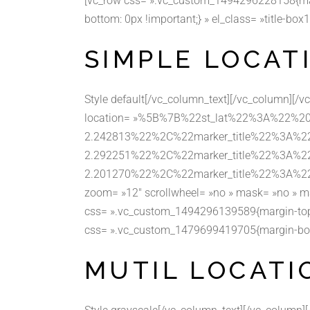
[vc_row css= ».vc_custom_1494296228158{mar
bottom: 0px !important;} » el_class= »title-box1 
SIMPLE LOCAT
Style default[/vc_column_text][/vc_column][/
location= »%5B%7B%22st_lat%22%3A%22%2
2.242813%22%2C%22marker_title%22%3A
2.292251%22%2C%22marker_title%22%3A%
2.201270%22%2C%22marker_title%22%3A%
zoom= »12″ scrollwheel= »no » mask= »no » ma
css= ».vc_custom_1494296139589{margin-top: 
css= ».vc_custom_1479699419705{margin-bottom:
MUTIL LOCATI