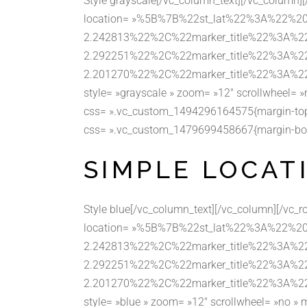
Style grayscale[/vc_column_text][/vc_column]
location= »%5B%7B%22st_lat%22%3A%22%2
2.242813%22%2C%22marker_title%22%3A
2.292251%22%2C%22marker_title%22%3A%
2.201270%22%2C%22marker_title%22%3A%
style= »grayscale » zoom= »12″ scrollwheel= 
css= ».vc_custom_1494296164575{margin-top: 
css= ».vc_custom_1479699458667{margin-bottom:
SIMPLE LOCAT
Style blue[/vc_column_text][/vc_column][/vc_
location= »%5B%7B%22st_lat%22%3A%22%2
2.242813%22%2C%22marker_title%22%3A
2.292251%22%2C%22marker_title%22%3A%
2.201270%22%2C%22marker_title%22%3A%
style= »blue » zoom= »12″ scrollwheel= »no » 