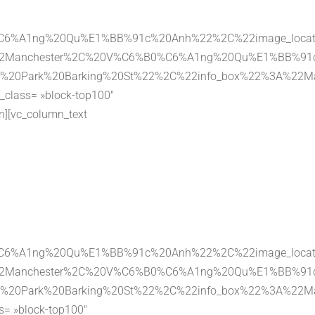
0%C6%A1ng%20Qu%E1%BB%91c%20Anh%22%2C%22image_loca
%3A%22Manchester%2C%20V%C6%B0%C6%A1ng%20Qu%E1%BB%9
%20Car%20Park%20Barking%20St%22%2C%22info_box%22%
l_class= »block-top100″
n][vc_column_text
0%C6%A1ng%20Qu%E1%BB%91c%20Anh%22%2C%22image_loca
%3A%22Manchester%2C%20V%C6%B0%C6%A1ng%20Qu%E1%BB%9
%20Car%20Park%20Barking%20St%22%2C%22info_box%22%
ss= »block-top100″