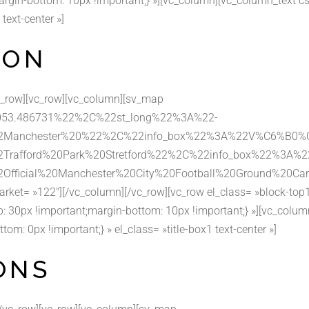
gin-bottom: 10px !important;} »][vc_column][vc_column_text
– Les Coffrets à planter –
Petits fruits / Fraisiers
text-center »]
– Adaptés à la culture en pot –
Poivrons – Piments
ION
— Carte Cadeau —
Rhubarbe
Tomates
vc_row][vc_row][vc_column][sv_map
– Les Coffrets à planter –
053.486731%22%2C%22st_long%22%3A%22-
– Adaptés à la culture en pot –
%22Manchester%20%22%2C%22info_box%22%3A%22V%C6%B
— Carte Cadeau —
22Trafford%20Park%20Stretford%22%2C%22info_box%22
22Official%20Manchester%20City%20Football%20Ground
rket= »122″][/vc_column][/vc_row][vc_row el_class= »block-top
30px !important;margin-bottom: 10px !important;} »][vc_colum
 0px !important;} » el_class= »title-box1 text-center »]
ONS