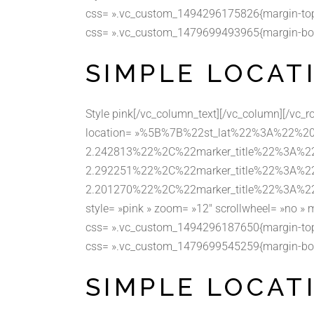
css= ».vc_custom_1494296175826{margin-top: 
css= ».vc_custom_1479699493965{margin-bottom:
SIMPLE LOCAT
Style pink[/vc_column_text][/vc_column][/vc_
location= »%5B%7B%22st_lat%22%3A%22%2
2.242813%22%2C%22marker_title%22%3A
2.292251%22%2C%22marker_title%22%3A%
2.201270%22%2C%22marker_title%22%3A%
style= »pink » zoom= »12″ scrollwheel= »no » 
css= ».vc_custom_1494296187650{margin-top: 
css= ».vc_custom_1479699545259{margin-bottom:
SIMPLE LOCAT