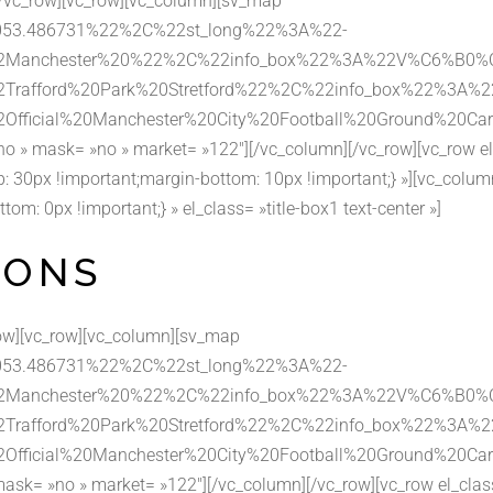
[/vc_row][vc_row][vc_column][sv_map
053.486731%22%2C%22st_long%22%3A%22-
%22Manchester%20%22%2C%22info_box%22%3A%22V%C6%B
22Trafford%20Park%20Stretford%22%2C%22info_box%22
22Official%20Manchester%20City%20Football%20Ground
»no » mask= »no » market= »122″][/vc_column][/vc_row][vc_row e
30px !important;margin-bottom: 10px !important;} »][vc_colum
 0px !important;} » el_class= »title-box1 text-center »]
IONS
row][vc_row][vc_column][sv_map
053.486731%22%2C%22st_long%22%3A%22-
%22Manchester%20%22%2C%22info_box%22%3A%22V%C6%B
22Trafford%20Park%20Stretford%22%2C%22info_box%22
22Official%20Manchester%20City%20Football%20Ground
mask= »no » market= »122″][/vc_column][/vc_row][vc_row el_cla