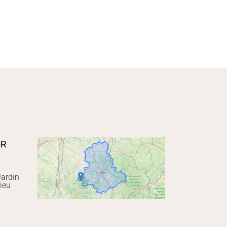
UR
Jardin
ieu