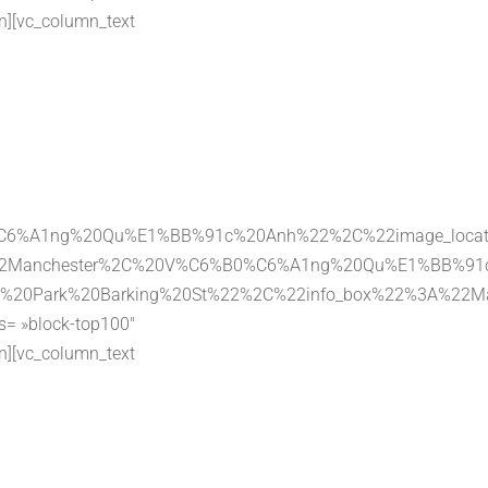
n][vc_column_text
0%C6%A1ng%20Qu%E1%BB%91c%20Anh%22%2C%22image_loca
%3A%22Manchester%2C%20V%C6%B0%C6%A1ng%20Qu%E1%BB%9
%20Car%20Park%20Barking%20St%22%2C%22info_box%22%
ss= »block-top100″
n][vc_column_text