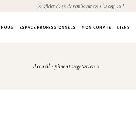
bénéficiez de 5% de remise sur tous les coffrets !
Détails du compte
Adresses
-NOUS
ESPACE PROFESSIONNELS
MON COMPTE
LIENS
Commandes
Mot de passe perdu
Détails du compte
Accueil
piment vegetarien 2
Adresses
Commandes
Mot de passe perdu